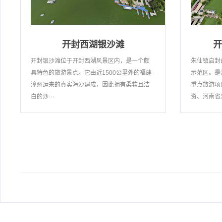
开封西湖银沙滩
开
开封银沙滩位于开封西湖风景区内，是一个颇
朱仙镇启封
具特色的旅游景点。它由近1500公里外的福建
示范区。是
漳州运来的真实海沙建成，因此拥有柔软且洁
重点旅游项
白的沙···
资、河南省朱