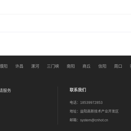
濮阳
许昌
漯河
三门峡
南阳
商丘
信阳
周口
联系我们
请服务
电话：
18539972853
地址：
益阳高新技术产业开发区
邮箱：
system@cnhot.cn