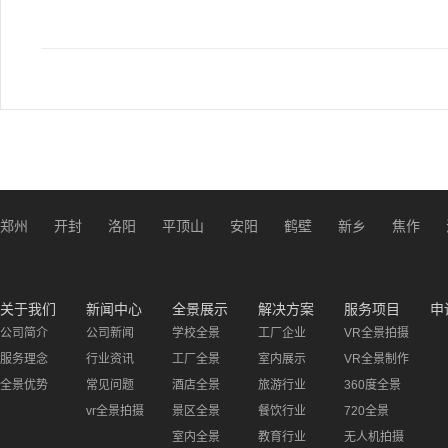
郑州
开封
洛阳
平顶山
安阳
鹤壁
新乡
焦作
关于我们
新闻中心
全景展示
解决方案
服务项目
申
公司简介
公司新闻
学校全景
工厂企业
VR全景拍摄
服务理念
行业资讯
工厂全景
室内展示
VR全景制作
全景优势
常见问题
酒店全景
旅游行业
360度全景
vr全景拍摄
景区全景
餐饮行业
720全景
室内全景
教育行业
无人机拍摄