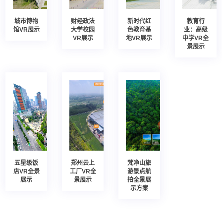
城市博物
财经政法
新时代红
教育行
馆VR展示
大学校园
色教育基
业：高级
VR展示
地VR展示
中学VR全
景展示
五星级饭
郑州云上
梵净山旅
店VR全景
工厂VR全
游景点航
展示
景展示
拍全景展
示方案