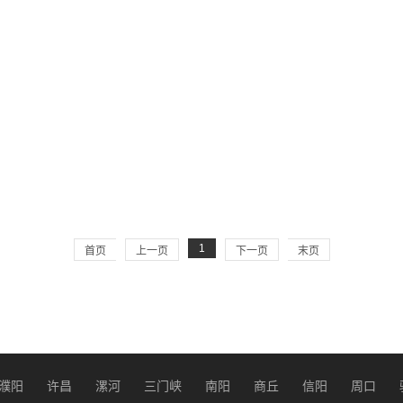
1
首页
上一页
下一页
末页
濮阳
许昌
漯河
三门峡
南阳
商丘
信阳
周口