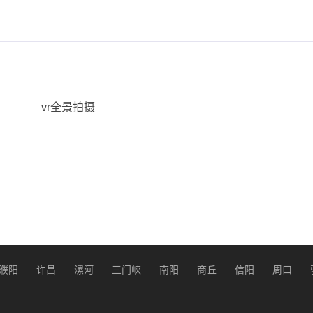
vr全景拍摄
濮阳
许昌
漯河
三门峡
南阳
商丘
信阳
周口