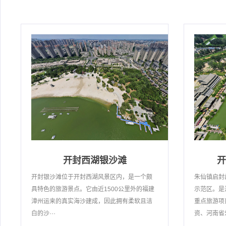
开封西湖银沙滩
开
开封银沙滩位于开封西湖风景区内，是一个颇
朱仙镇启封
具特色的旅游景点。它由近1500公里外的福建
示范区。是
漳州运来的真实海沙建成，因此拥有柔软且洁
重点旅游项
白的沙···
资、河南省朱