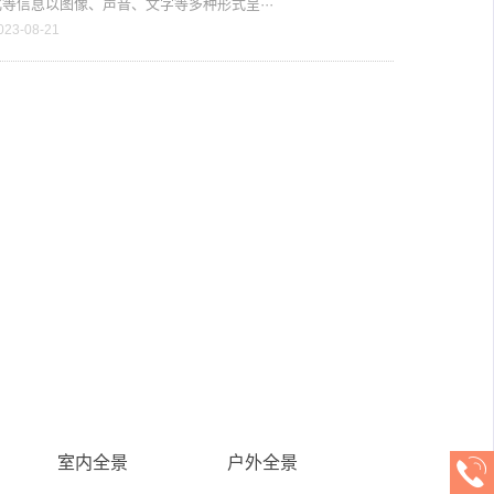
等信息以图像、声音、文字等多种形式呈···
023-08-21
室内全景
户外全景