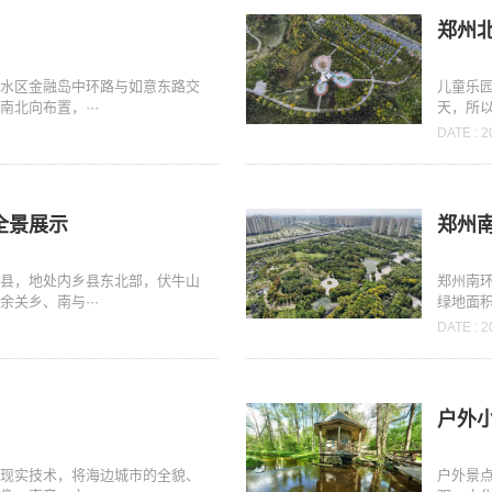
郑州
金水区金融岛中环路与如意东路交
儿童乐
北向布置，···
天，所以
DATE : 2
全景展示
郑州
乡县，地处内乡县东北部，伏牛山
郑州南
关乡、南与···
绿地面积1
DATE : 2
户外
拟现实技术，将海边城市的全貌、
户外景