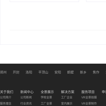
郑州
开封
洛阳
平顶山
安阳
鹤壁
新乡
焦作
关于我们
新闻中心
全景展示
解决方案
服务项目
申
公司简介
公司新闻
学校全景
工厂企业
VR全景拍摄
服务理念
行业资讯
工厂全景
室内展示
VR全景制作