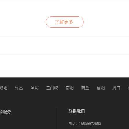
了解更多
濮阳
许昌
漯河
三门峡
南阳
商丘
信阳
周口
联系我们
请服务
电话：
18539972853