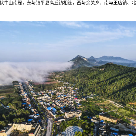
伏牛山南麓，东与镇平县高丘镇相连，西与余关乡、南与王店镇、北