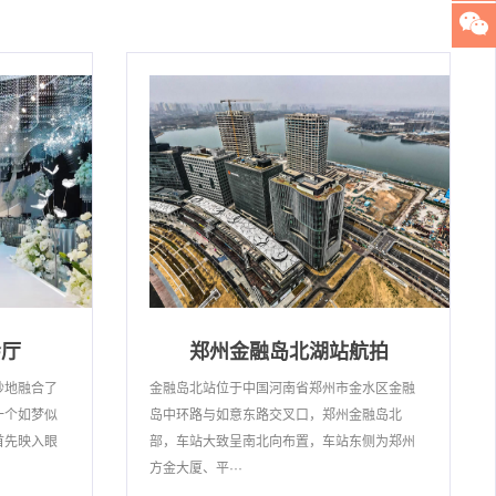
会厅
郑州金融岛北湖站航拍
妙地融合了
金融岛北站位于中国河南省郑州市金水区金融
一个如梦似
岛中环路与如意东路交叉口，郑州金融岛北
首先映入眼
部，车站大致呈南北向布置，车站东侧为郑州
方金大厦、平···