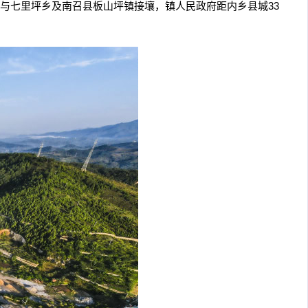
与七里坪乡及南召县板山坪镇接壤，镇人民政府距内乡县城33