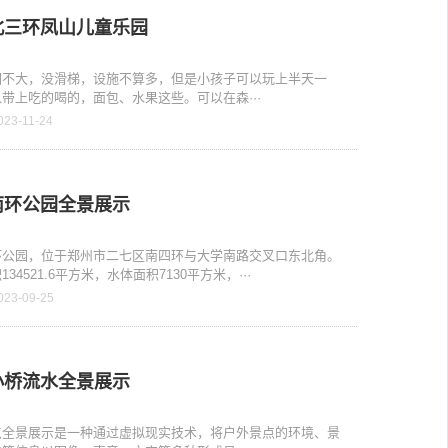
北三环凤山儿童乐园
园不大，没滑梯，设施不算多，但是小孩子可以玩上半天一
带上吃的喝的，面包、水果这些。可以在森···
023-11-24
南环公园全景展示
环公园，位于郑州市二七区南四环与大学南路交叉口东北角。
34521.6平方米，水体面积7130平方米，···
023-09-25
小桥流水全景展示
点全景展示是一种通过虚拟现实技术，将户外景点的环境、景