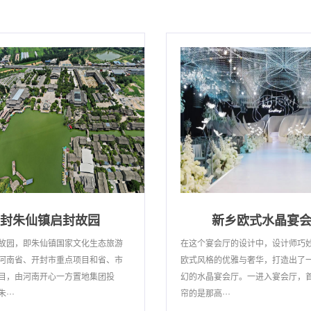
封朱仙镇启封故园
新乡欧式水晶宴
故园，即朱仙镇国家文化生态旅游
在这个宴会厅的设计中，设计师巧
河南省、开封市重点项目和省、市
欧式风格的优雅与奢华，打造出了
目，由河南开心一方置地集团投
幻的水晶宴会厅。一进入宴会厅，
···
帘的是那高···